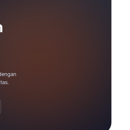
n
 dengan
tas.