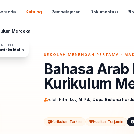
Beranda
Katalog
Pembelajaran
Dokumentasi
Bl
ikulum Merdeka
ENERBIT
ustaka Mulia
SEKOLAH MENENGAH PERTAMA · MA
Bahasa Arab 
Kurikulum M
oleh
Fitri
,
Lc.
,
M.Pd.; Depa Ridiana Pardi
Kurikulum Terkini
Kualitas Terjamin