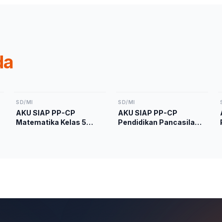
da
SD/MI
SD/MI
AKU SIAP PP-CP
AKU SIAP PP-CP
Matematika Kelas 5
Pendidikan Pancasila
Kurikulum Merdeka
Kelas 5 Kurikulum
Merdeka