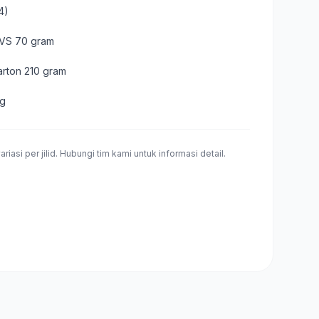
4)
 HVS 70 gram
arton 210 gram
ng
riasi per jilid. Hubungi tim kami untuk informasi detail.