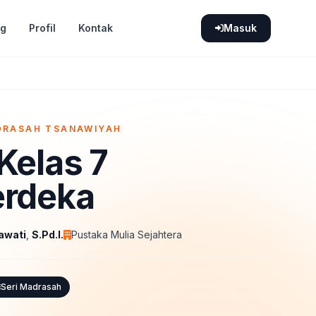
og
Profil
Kontak
Masuk
DRASAH TSANAWIYAH
Kelas 7
erdeka
awati
,
S.Pd.I.
Pustaka Mulia Sejahtera
Seri Madrasah