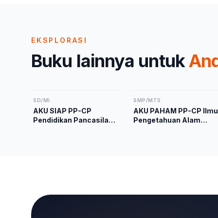
EKSPLORASI
Buku lainnya untuk
An
SD/MI
SMP/MTS
AKU SIAP PP-CP
AKU PAHAM PP-CP Ilmu
Pendidikan Pancasila
Pengetahuan Alam
Kelas 2 Kurikulum
Kelas 9 Kurikulum
Merdeka
Merdeka