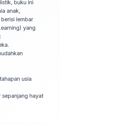
ik, buku ini 
ia anak, 
berisi lembar 
earning) yang 


ka.

mudahkan 
tahapan usia 
 sepanjang hayat 