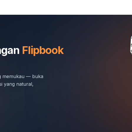
engan
Flipbook
ng memukau — buka
i yang natural,