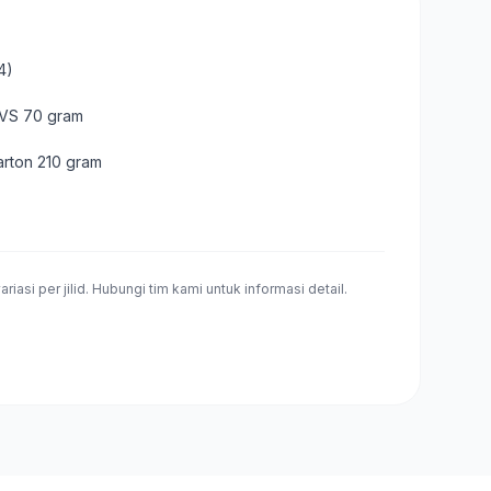
4)
 HVS 70 gram
arton 210 gram
riasi per jilid. Hubungi tim kami untuk informasi detail.