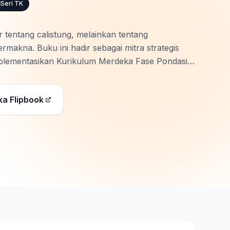
Seri TK
r tentang calistung, melainkan tentang
akna. Buku ini hadir sebagai mitra strategis
plementasikan Kurikulum Merdeka Fase Pondasi
cang khusus untuk menstimulasi …
ka Flipbook