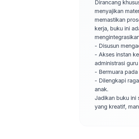
Dirancang khusus
menyajikan materi
memastikan proses
kerja, buku ini 
mengintegrasikan 
- Disusun mengac
- Akses instan k
administrasi gur
- Bermuara pada 
- Dilengkapi rag
anak.

Jadikan buku ini
yang kreatif, man