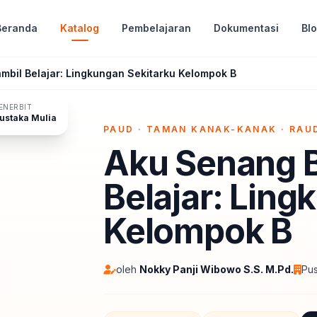
Beranda
Katalog
Pembelajaran
Dokumentasi
Bl
mbil Belajar: Lingkungan Sekitarku Kelompok B
ENERBIT
ustaka Mulia
PAUD · TAMAN KANAK-KANAK · RAU
IPBOOK
Aku Senang B
Belajar: Ling
Kelompok B
oleh
Nokky Panji Wibowo S.S. M.Pd.
Pus