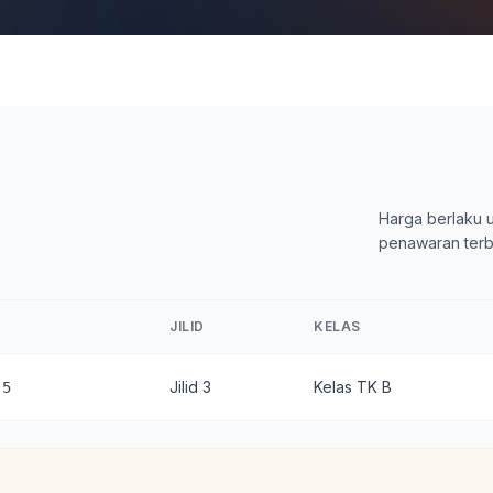
Harga berlaku u
penawaran terb
JILID
KELAS
Jilid 3
Kelas TK B
-5