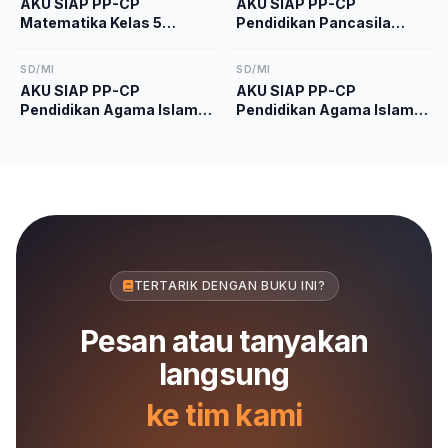
AKU SIAP PP-CP
AKU SIAP PP-CP
Matematika Kelas 5
Pendidikan Pancasila
Kurikulum Merdeka
Kelas 5 Kurikulum
Merdeka
SD/MI
SD/MI
AKU SIAP PP-CP
AKU SIAP PP-CP
Pendidikan Agama Islam
Pendidikan Agama Islam
dan Budi Pekerti Kelas 1
dan Budi Pekerti Kelas 4
Kurikulum Merdeka
Kurikulum Merdeka
TERTARIK DENGAN BUKU INI?
Pesan atau tanyakan
langsung
ke tim kami