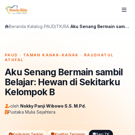
Katalog
PAUD/TK/RA
Aku Senang Bermain sambil Belajar: Hewan di Sekitarku Kelompok B
Beranda
FLIPBOOK
PAUD · TAMAN KANAK-KANAK · RAUDHATUL
ATHFAL
Aku Senang Bermain sambil
Belajar: Hewan di Sekitarku
Kelompok B
oleh
Nokky Panji Wibowo S.S. M.Pd.
Pustaka Mulia Sejahtera
Kurikulum Terkini
Kualitas Terjamin
Seri TK