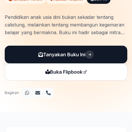
Pendidikan anak usia dini bukan sekadar tentang
calistung, melainkan tentang membangun kegemaran
belajar yang bermakna. Buku ini hadir sebagai mitra
strategis bagi guru dan orang tua dalam
mengimplementasikan Kurikulum Merdeka Fase
Tanyakan Buku Ini
Pondasi secara utuh dan menyenangkan. Dirancang
khusus untuk menstimulasi …
Buka Flipbook
Bagikan: