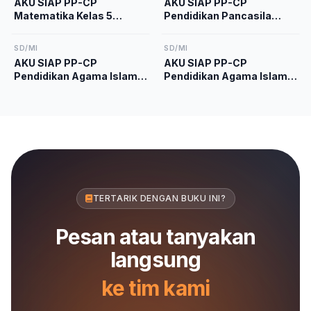
AKU SIAP PP-CP
AKU SIAP PP-CP
Matematika Kelas 5
Pendidikan Pancasila
Kurikulum Merdeka
Kelas 5 Kurikulum
Merdeka
SD/MI
SD/MI
AKU SIAP PP-CP
AKU SIAP PP-CP
Pendidikan Agama Islam
Pendidikan Agama Islam
dan Budi Pekerti Kelas 1
dan Budi Pekerti Kelas 4
Kurikulum Merdeka
Kurikulum Merdeka
TERTARIK DENGAN BUKU INI?
Pesan atau tanyakan
langsung
ke tim kami