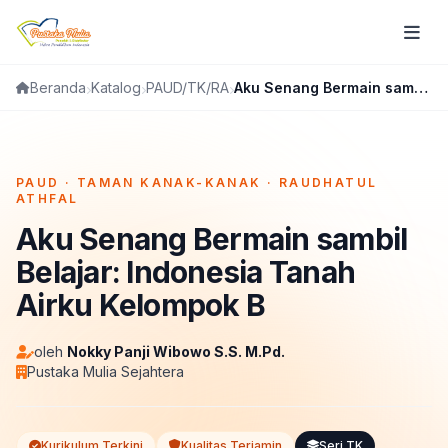
Katalog
PAUD/TK/RA
Aku Senang Bermain sambil Belajar: Indonesia Tanah Airku Kelompok B
Beranda
FLIPBOOK
PAUD · TAMAN KANAK-KANAK · RAUDHATUL
ATHFAL
Aku Senang Bermain sambil
Belajar: Indonesia Tanah
Airku Kelompok B
oleh
Nokky Panji Wibowo S.S. M.Pd.
Pustaka Mulia Sejahtera
Kurikulum Terkini
Kualitas Terjamin
Seri TK