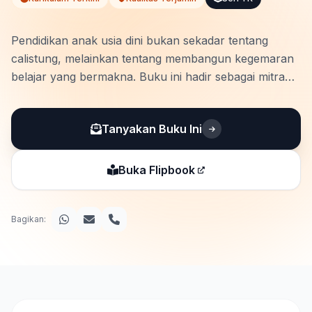
Pendidikan anak usia dini bukan sekadar tentang
calistung, melainkan tentang membangun kegemaran
belajar yang bermakna. Buku ini hadir sebagai mitra
strategis bagi guru dan orang tua dalam
mengimplementasikan Kurikulum Merdeka Fase
Tanyakan Buku Ini
Pondasi secara utuh dan menyenangkan. Dirancang
khusus untuk menstimulasi …
Buka Flipbook
Bagikan: