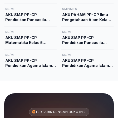
SD/MI
SMP/MTS
AKU SIAP PP-CP
AKU PAHAM PP-CP Ilmu
Pendidikan Pancasila
Pengetahuan Alam Kelas
Kelas 2 Kurikulum
9 Kurikulum Merdeka
Merdeka
SD/MI
SD/MI
AKU SIAP PP-CP
AKU SIAP PP-CP
Matematika Kelas 5
Pendidikan Pancasila
Kurikulum Merdeka
Kelas 5 Kurikulum
Merdeka
SD/MI
SD/MI
AKU SIAP PP-CP
AKU SIAP PP-CP
Pendidikan Agama Islam
Pendidikan Agama Islam
dan Budi Pekerti Kelas 1
dan Budi Pekerti Kelas 4
Kurikulum Merdeka
Kurikulum Merdeka
TERTARIK DENGAN BUKU INI?