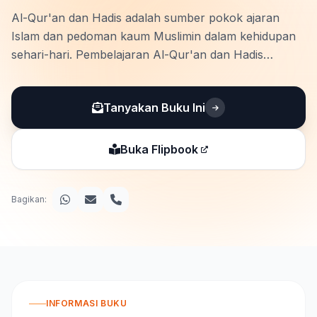
Al-Qur'an dan Hadis adalah sumber pokok ajaran
Islam dan pedoman kaum Muslimin dalam kehidupan
sehari-hari. Pembelajaran Al-Qur'an dan Hadis
diberikan kepada murid untuk membentuk karakter
dan fondasi keimanan yang kokoh. Buku teks
Tanyakan Buku Ini
pendamping Al-Qur'an dan Hadis untuk MTs ini
memiliki …
Buka Flipbook
Bagikan:
INFORMASI BUKU