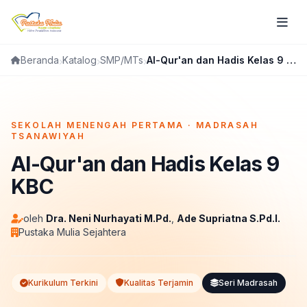
Katalog
SMP/MTs
Al-Qur'an dan Hadis Kelas 9 KBC
Beranda
FLIPBOOK
SEKOLAH MENENGAH PERTAMA · MADRASAH
TSANAWIYAH
Al-Qur'an dan Hadis Kelas 9
KBC
oleh
Dra. Neni Nurhayati M.Pd.
,
Ade Supriatna S.Pd.I.
Pustaka Mulia Sejahtera
Kurikulum Terkini
Kualitas Terjamin
Seri Madrasah