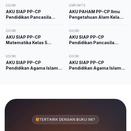
SD/MI
SMP/MTS
AKU SIAP PP-CP
AKU PAHAM PP-CP Ilmu
Pendidikan Pancasila
Pengetahuan Alam Kelas
Kelas 2 Kurikulum
9 Kurikulum Merdeka
Merdeka
SD/MI
SD/MI
AKU SIAP PP-CP
AKU SIAP PP-CP
Matematika Kelas 5
Pendidikan Pancasila
Kurikulum Merdeka
Kelas 5 Kurikulum
Merdeka
SD/MI
SD/MI
AKU SIAP PP-CP
AKU SIAP PP-CP
Pendidikan Agama Islam
Pendidikan Agama Islam
dan Budi Pekerti Kelas 1
dan Budi Pekerti Kelas 4
Kurikulum Merdeka
Kurikulum Merdeka
TERTARIK DENGAN BUKU INI?