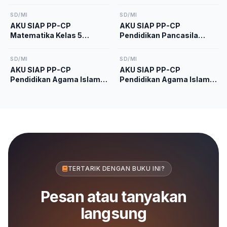
Kelas 2 Kurikulum
9 Kurikulum Merdeka
Merdeka
SD/MI
SD/MI
AKU SIAP PP-CP
AKU SIAP PP-CP
Matematika Kelas 5
Pendidikan Pancasila
Kurikulum Merdeka
Kelas 5 Kurikulum
Merdeka
SD/MI
SD/MI
AKU SIAP PP-CP
AKU SIAP PP-CP
Pendidikan Agama Islam
Pendidikan Agama Islam
dan Budi Pekerti Kelas 1
dan Budi Pekerti Kelas 4
Kurikulum Merdeka
Kurikulum Merdeka
TERTARIK DENGAN BUKU INI?
Pesan atau tanyakan
langsung