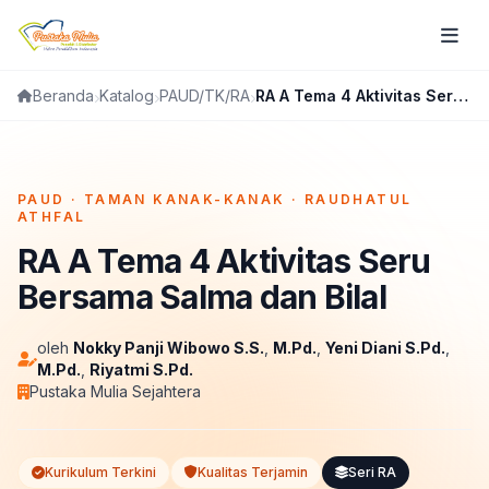
Katalog
PAUD/TK/RA
RA A Tema 4 Aktivitas Seru Bersama Salma dan Bilal
Beranda
FLIPBOOK
PAUD · TAMAN KANAK-KANAK · RAUDHATUL
ATHFAL
RA A Tema 4 Aktivitas Seru
Bersama Salma dan Bilal
oleh
Nokky Panji Wibowo S.S.
,
M.Pd.
,
Yeni Diani S.Pd.
,
M.Pd.
,
Riyatmi S.Pd.
Pustaka Mulia Sejahtera
Kurikulum Terkini
Kualitas Terjamin
Seri RA