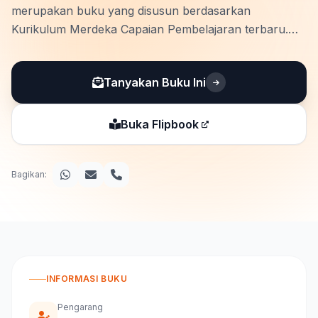
merupakan buku yang disusun berdasarkan
Kurikulum Merdeka Capaian Pembelajaran terbaru.
Buku ini membantu peserta didik memahami poin-poin
Capaian Pembelajaran dengan mudah. Materi disajikan
Tanyakan Buku Ini
sesuai elemen Capaian Pembelajaran yang akan
dikembangkan, yaitu, elemen …
Buka Flipbook
Bagikan:
INFORMASI BUKU
Pengarang