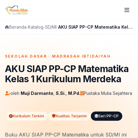
Katalog
SD/MI
AKU SIAP PP-CP Matematika Kelas 1 Kurikulum Merdeka
Beranda
FLIPBOOK
SEKOLAH DASAR · MADRASAH IBTIDAIYAH
AKU SIAP PP-CP Matematika
Kelas 1 Kurikulum Merdeka
oleh
Muji Darmanto
,
S.Si.
,
M.Pd.
Pustaka Mulia Sejahtera
Kurikulum Terkini
Kualitas Terjamin
Seri PP-CP
Buku AKU SIAP PP-CP Matematika untuk SD/MI ini