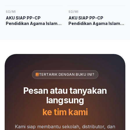
Kurikulum Merdeka
Kelas 5 Kurikulum
Merdeka
SD/MI
SD/MI
AKU SIAP PP-CP
AKU SIAP PP-CP
Pendidikan Agama Islam
Pendidikan Agama Islam
dan Budi Pekerti Kelas 1
dan Budi Pekerti Kelas 4
Kurikulum Merdeka
Kurikulum Merdeka
TERTARIK DENGAN BUKU INI?
Pesan atau tanyakan
langsung
ke tim kami
Kami siap membantu sekolah, distributor, dan