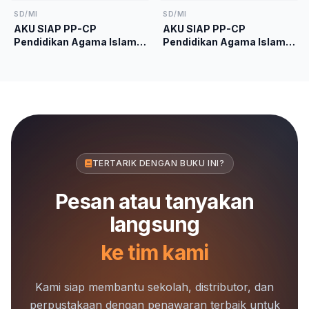
Merdeka
SD/MI
SD/MI
AKU SIAP PP-CP
AKU SIAP PP-CP
Pendidikan Agama Islam
Pendidikan Agama Islam
dan Budi Pekerti Kelas 1
dan Budi Pekerti Kelas 4
Kurikulum Merdeka
Kurikulum Merdeka
TERTARIK DENGAN BUKU INI?
Pesan atau tanyakan
langsung
ke tim kami
Kami siap membantu sekolah, distributor, dan
perpustakaan dengan penawaran terbaik untuk