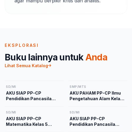
agar mampu berpikir kritis dan analitis.
EKSPLORASI
Buku lainnya untuk
Anda
Lihat Semua Katalog
SD/MI
SMP/MTS
AKU SIAP PP-CP
AKU PAHAM PP-CP Ilmu
Pendidikan Pancasila
Pengetahuan Alam Kelas
Kelas 2 Kurikulum
9 Kurikulum Merdeka
Merdeka
SD/MI
SD/MI
AKU SIAP PP-CP
AKU SIAP PP-CP
Matematika Kelas 5
Pendidikan Pancasila
Kurikulum Merdeka
Kelas 5 Kurikulum