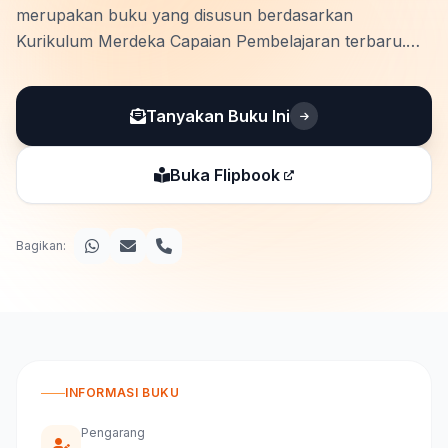
merupakan buku yang disusun berdasarkan
Kurikulum Merdeka Capaian Pembelajaran terbaru.
Buku ini membantu peserta didik memahami poin-poin
Capaian Pembelajaran dengan mudah. Materi disajikan
Tanyakan Buku Ini
sesuai elemen Capaian Pembelajaran yang akan
dikembangkan, yaitu, elemen …
Buka Flipbook
Bagikan:
INFORMASI BUKU
Pengarang