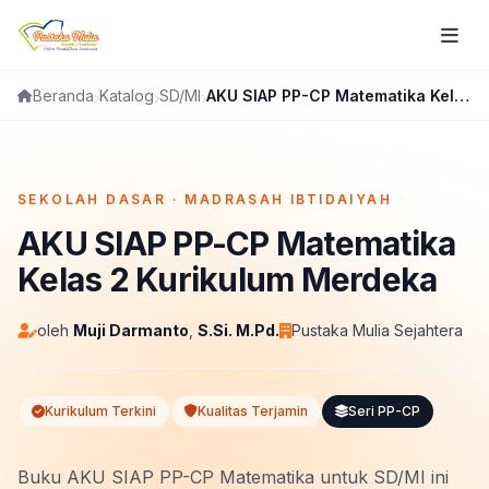
Katalog
SD/MI
AKU SIAP PP-CP Matematika Kelas 2 Kurikulum Merdeka
Beranda
FLIPBOOK
SEKOLAH DASAR · MADRASAH IBTIDAIYAH
AKU SIAP PP-CP Matematika
Kelas 2 Kurikulum Merdeka
oleh
Muji Darmanto
,
S.Si. M.Pd.
Pustaka Mulia Sejahtera
Kurikulum Terkini
Kualitas Terjamin
Seri PP-CP
Buku AKU SIAP PP-CP Matematika untuk SD/MI ini