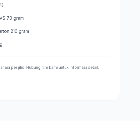
4)
 HVS 70 gram
arton 210 gram
ng
riasi per jilid. Hubungi tim kami untuk informasi detail.