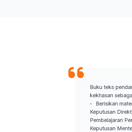
Buku teks penda
kekhasan sebagai 
-	Berisikan materi bahasa Arab untuk Madrasah Ibtidaiah yang sesuai dengan 
Keputusan Direkt
Pembelajaran Pe
Keputusan Mente