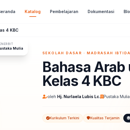
Beranda
Katalog
Pembelajaran
Dokumentasi
Bl
las 4 KBC
ENERBIT
ustaka Mulia
SEKOLAH DASAR · MADRASAH IBTID
IPBOOK
Bahasa Arab 
Kelas 4 KBC
oleh
Hj. Nurlaela Lubis Lc.
Pustaka Mulia
Kurikulum Terkini
Kualitas Terjamin