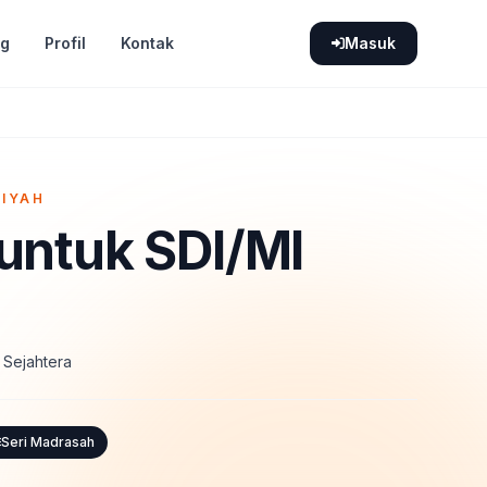
og
Profil
Kontak
Masuk
AIYAH
untuk SDI/MI
 Sejahtera
Seri Madrasah