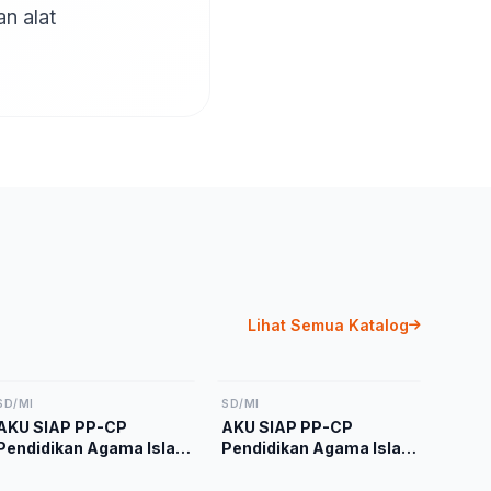
 alat 
Lihat Semua Katalog
SD/MI
SD/MI
AKU SIAP PP-CP
AKU SIAP PP-CP
Pendidikan Agama Islam
Pendidikan Agama Islam
dan Budi Pekerti Kelas 1
dan Budi Pekerti Kelas 4
Kurikulum Merdeka
Kurikulum Merdeka