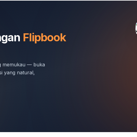
engan
Flipbook
ng memukau — buka
i yang natural,