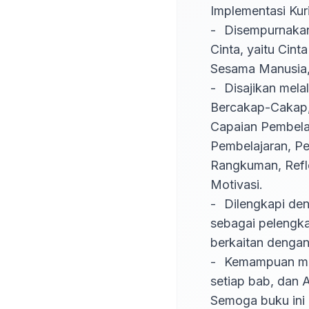
Implementasi Kur
-	Disempurnakan dengan penanaman nilai-nilai Panca Cinta dalam Kurikulum Berbasis 
Cinta, yaitu Cint
Sesama Manusia, s
-	Disajikan melalui empat keterampilan berbahasa, yaitu Mari Menyimak, Mari 
Bercakap-Cakap,
Capaian Pembelaj
Pembelajaran, Pet
Rangkuman, Refle
Motivasi.

-	Dilengkapi dengan QR Code yang dapat dipindai oleh guru, orang tua, dan murid 
sebagai pelengka
berkaitan dengan 
-	Kemampuan murid akan diasah melalui Aku Bisa, Ayo Berlatih, Asesmen Formatif pada 
setiap bab, dan A
Semoga buku ini 