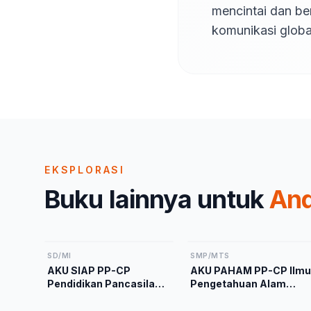
mencintai dan be
komunikasi globa
EKSPLORASI
Buku lainnya untuk
An
SD/MI
SMP/MTS
AKU SIAP PP-CP
AKU PAHAM PP-CP Ilmu
Pendidikan Pancasila
Pengetahuan Alam
Kelas 2 Kurikulum
Kelas 9 Kurikulum
Merdeka
Merdeka