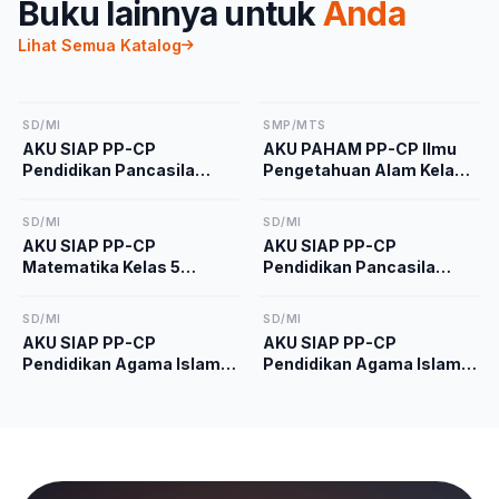
Buku lainnya untuk
Anda
Lihat Semua Katalog
SD/MI
SMP/MTS
AKU SIAP PP-CP
AKU PAHAM PP-CP Ilmu
Pendidikan Pancasila
Pengetahuan Alam Kelas
Kelas 2 Kurikulum
9 Kurikulum Merdeka
Merdeka
SD/MI
SD/MI
AKU SIAP PP-CP
AKU SIAP PP-CP
Matematika Kelas 5
Pendidikan Pancasila
Kurikulum Merdeka
Kelas 5 Kurikulum
Merdeka
SD/MI
SD/MI
AKU SIAP PP-CP
AKU SIAP PP-CP
Pendidikan Agama Islam
Pendidikan Agama Islam
dan Budi Pekerti Kelas 1
dan Budi Pekerti Kelas 4
Kurikulum Merdeka
Kurikulum Merdeka