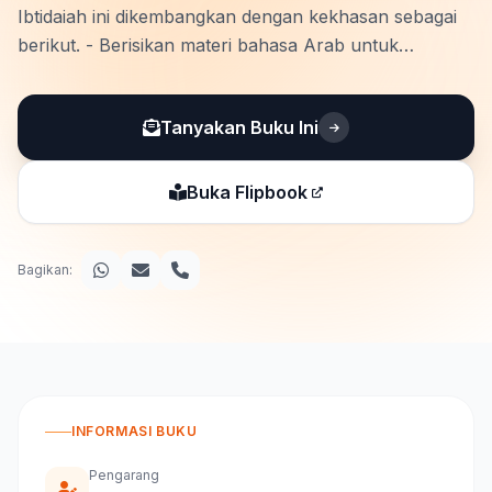
Ibtidaiah ini dikembangkan dengan kekhasan sebagai
berikut. - Berisikan materi bahasa Arab untuk
Madrasah Ibtidaiah yang sesuai dengan Keputusan
Direktur Jenderal Pendidikan Islam Nomor 9441
Tanyakan Buku Ini
Tahun 2025 tentang Capaian Pembelajaran Pendidikan
Agama Islam …
Buka Flipbook
Bagikan:
INFORMASI BUKU
Pengarang