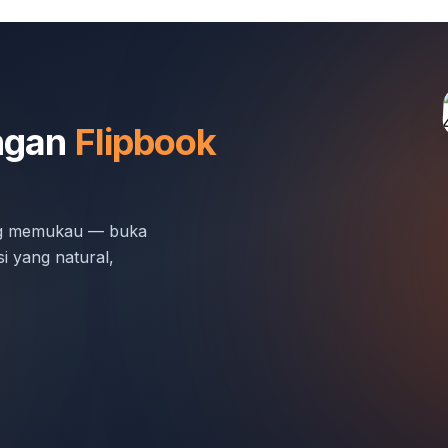
engan
Flipbook
ng memukau — buka
i yang natural,