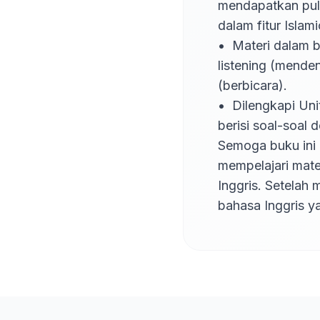
mendapatkan pula n
dalam fitur Islam
•	Materi dalam buku ini mengembangkan 4 kecakapan dalam bahasa Inggris, yaitu 
listening (mende
(berbicara).

•	Dilengkapi Unit Review di setiap bab dan Semester Review di setiap semester yang 
berisi soal-soal 
Semoga buku ini 
mempelajari mate
Inggris. Setelah 
bahasa Inggris ya