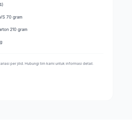
4)
 HVS 70 gram
arton 210 gram
ng
riasi per jilid. Hubungi tim kami untuk informasi detail.