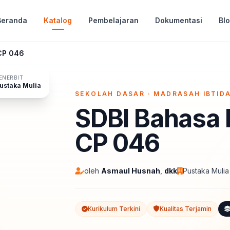
Beranda
Katalog
Pembelajaran
Dokumentasi
Bl
 CP 046
ENERBIT
ustaka Mulia
SEKOLAH DASAR · MADRASAH IBTID
IPBOOK
SDBI Bahasa I
CP 046
oleh
Asmaul Husnah
,
dkk
Pustaka Mulia
Kurikulum Terkini
Kualitas Terjamin