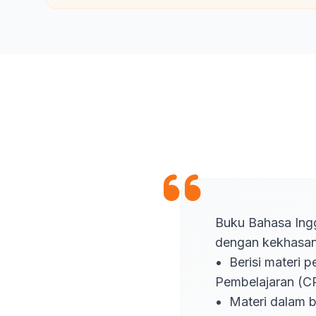
Buku Bahasa Ingg
dengan kekhasan 
•	Berisi materi pembelajaran Bahasa Inggris untuk jenjang sekolah dasar sesuai Capaian 
Pembelajaran (CP
•	Materi dalam buku ini juga dikemas bernuansa Islami, sehingga peserta didik 