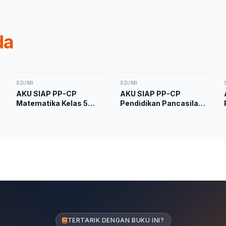
da
SD/MI
SD/MI
AKU SIAP PP-CP
AKU SIAP PP-CP
Matematika Kelas 5
Pendidikan Pancasila
Kurikulum Merdeka
Kelas 5 Kurikulum
Merdeka
TERTARIK DENGAN BUKU INI?