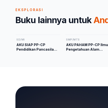
EKSPLORASI
Buku lainnya untuk
An
SD/MI
SMP/MTS
AKU SIAP PP-CP
AKU PAHAM PP-CP Ilmu
Pendidikan Pancasila
Pengetahuan Alam
Kelas 2 Kurikulum
Kelas 9 Kurikulum
Merdeka
Merdeka