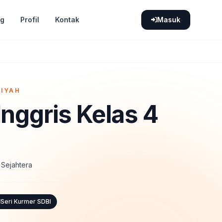
og
Profil
Kontak
Masuk
AIYAH
nggris Kelas 4
 Sejahtera
Seri Kurmer SDBI