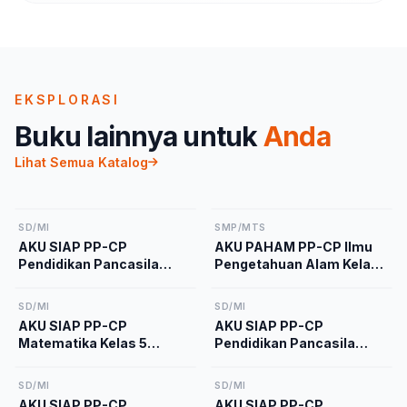
EKSPLORASI
Buku lainnya untuk
Anda
Lihat Semua Katalog
SD/MI
SMP/MTS
AKU SIAP PP-CP
AKU PAHAM PP-CP Ilmu
Pendidikan Pancasila
Pengetahuan Alam Kelas
Kelas 2 Kurikulum
9 Kurikulum Merdeka
Merdeka
SD/MI
SD/MI
AKU SIAP PP-CP
AKU SIAP PP-CP
Matematika Kelas 5
Pendidikan Pancasila
Kurikulum Merdeka
Kelas 5 Kurikulum
Merdeka
SD/MI
SD/MI
AKU SIAP PP-CP
AKU SIAP PP-CP