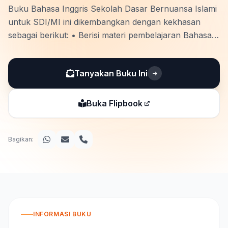
Buku Bahasa Inggris Sekolah Dasar Bernuansa Islami
untuk SDI/MI ini dikembangkan dengan kekhasan
sebagai berikut: • Berisi materi pembelajaran Bahasa
Inggris untuk jenjang sekolah dasar sesuai Capaian
Pembelajaran (CP) Kurikulum Merdeka. • Materi
Tanyakan Buku Ini
dalam buku ini juga dikemas bernuansa Islami, …
Buka Flipbook
Bagikan:
INFORMASI BUKU