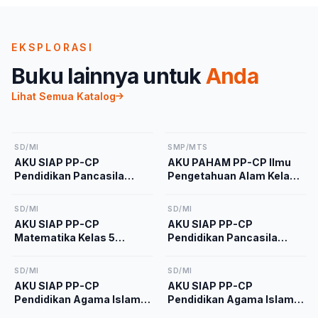
EKSPLORASI
Buku lainnya untuk
Anda
Lihat Semua Katalog
SD/MI
SMP/MTS
AKU SIAP PP-CP
AKU PAHAM PP-CP Ilmu
Pendidikan Pancasila
Pengetahuan Alam Kelas
Kelas 2 Kurikulum
9 Kurikulum Merdeka
Merdeka
SD/MI
SD/MI
AKU SIAP PP-CP
AKU SIAP PP-CP
Matematika Kelas 5
Pendidikan Pancasila
Kurikulum Merdeka
Kelas 5 Kurikulum
Merdeka
SD/MI
SD/MI
AKU SIAP PP-CP
AKU SIAP PP-CP
Pendidikan Agama Islam
Pendidikan Agama Islam
dan Budi Pekerti Kelas 1
dan Budi Pekerti Kelas 4