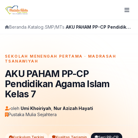
Katalog
SMP/MTs
AKU PAHAM PP-CP Pendidikan Agama Islam Kelas 7
Beranda
FLIPBOOK
SEKOLAH MENENGAH PERTAMA · MADRASAH
TSANAWIYAH
AKU PAHAM PP-CP
Pendidikan Agama Islam
Kelas 7
oleh
Umi Khoiriyah
,
Nur Azizah Hayati
Pustaka Mulia Sejahtera
Kurikulum Terkini
Kualitas Terjamin
Seri PP-CP