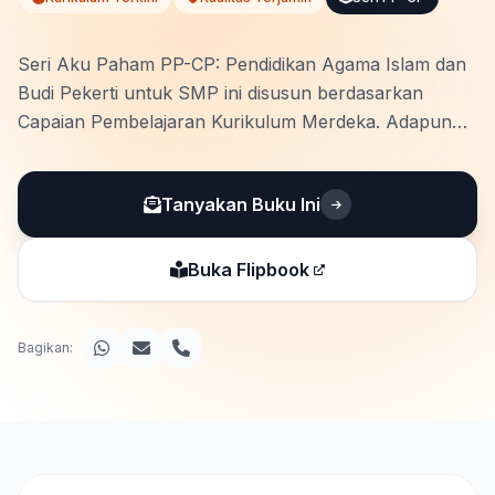
Seri Aku Paham PP-CP: Pendidikan Agama Islam dan
Budi Pekerti untuk SMP ini disusun berdasarkan
Capaian Pembelajaran Kurikulum Merdeka. Adapun
beberapa kekhasan dari buku ini adalah: • Materi
Pendamping berupa pemaparan materi yang disajikan
Tanyakan Buku Ini
secara singkat, padat, lugas dan mudah …
Buka Flipbook
Bagikan: