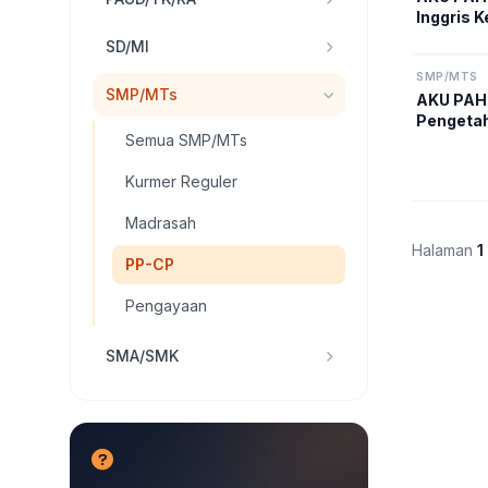
Inggris K
SD/MI
SMP/MTS
SMP/MTs
AKU PAH
Pengetah
Semua SMP/MTs
Kurikulu
Kurmer Reguler
Madrasah
Halaman
1
PP-CP
Pengayaan
SMA/SMK