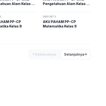
ahuan Alam Kelas 7
Pengetahuan Alam Kelas 8
lum Merdeka
Kurikulum Merdeka
S
SMP/MTS
AHAM PP-CP
AKU PAHAM PP-CP
tika Kelas 8
Matematika Kelas 9
Sebelumnya
Selanjutnya