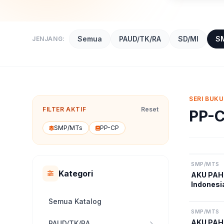
Semua
PAUD/TK/RA
SD/MI
S
JENJANG:
SERI BUKU
FILTER AKTIF
Reset
PP-
SMP/MTs
PP-CP
SMP/MTS
Kategori
AKU PAH
Indonesi
Semua Katalog
SMP/MTS
AKU PAH
PAUD/TK/RA