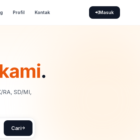
og
Profil
Kontak
Masuk
 kami
.
K/RA, SD/MI,
Cari