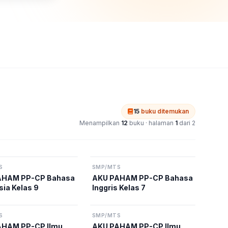
15
buku ditemukan
Menampilkan
12
buku · halaman
1
dari 2
S
SMP/MTS
AHAM PP-CP Bahasa
AKU PAHAM PP-CP Bahasa
sia Kelas 9
Inggris Kelas 7
S
SMP/MTS
AHAM PP-CP Ilmu
AKU PAHAM PP-CP Ilmu