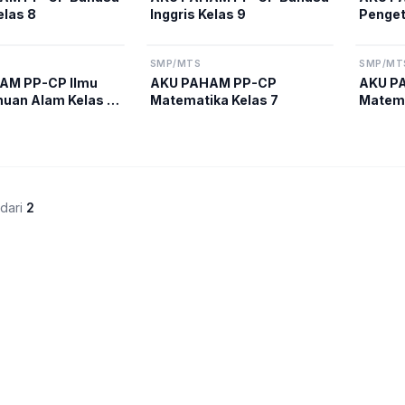
elas 8
Inggris Kelas 9
Penget
Kuriku
SMP/MTS
SMP/MT
AM PP-CP Ilmu
AKU PAHAM PP-CP
AKU P
uan Alam Kelas 9
Matematika Kelas 7
Matema
m Merdeka
dari
2