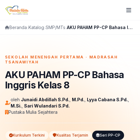
Katalog
SMP/MTs
AKU PAHAM PP-CP Bahasa Inggris Kelas 8
Beranda
FLIPBOOK
SEKOLAH MENENGAH PERTAMA · MADRASAH
TSANAWIYAH
AKU PAHAM PP-CP Bahasa
Inggris Kelas 8
oleh
Junaidi Abdillah S.Pd.
,
M.Pd.
,
Lyya Cabana S.Pd.
,
M.Si.
,
Sari Wulandari S.Pd.
Pustaka Mulia Sejahtera
Kurikulum Terkini
Kualitas Terjamin
Seri PP-CP