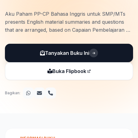
Aku Paham PP-CP Bahasa Inggris untuk SMP/MTs
presents English material summaries and questions
that are arranged, based on Capaian Pembelajaran of
Kurikulum Merdeka. This book has some
characteristics, such as: * Supplementary materials
Tanyakan Buku Ini
that give brief material explanation. * Let’s …
Buka Flipbook
Bagikan: