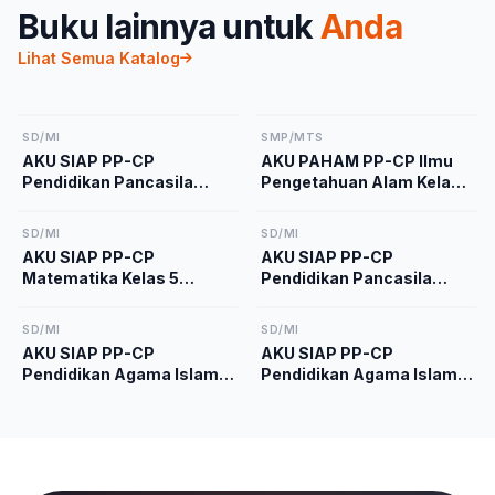
Buku lainnya untuk
Anda
Lihat Semua Katalog
SD/MI
SMP/MTS
AKU SIAP PP-CP
AKU PAHAM PP-CP Ilmu
Pendidikan Pancasila
Pengetahuan Alam Kelas
Kelas 2 Kurikulum
9 Kurikulum Merdeka
Merdeka
SD/MI
SD/MI
AKU SIAP PP-CP
AKU SIAP PP-CP
Matematika Kelas 5
Pendidikan Pancasila
Kurikulum Merdeka
Kelas 5 Kurikulum
Merdeka
SD/MI
SD/MI
AKU SIAP PP-CP
AKU SIAP PP-CP
Pendidikan Agama Islam
Pendidikan Agama Islam
dan Budi Pekerti Kelas 1
dan Budi Pekerti Kelas 4
Kurikulum Merdeka
Kurikulum Merdeka