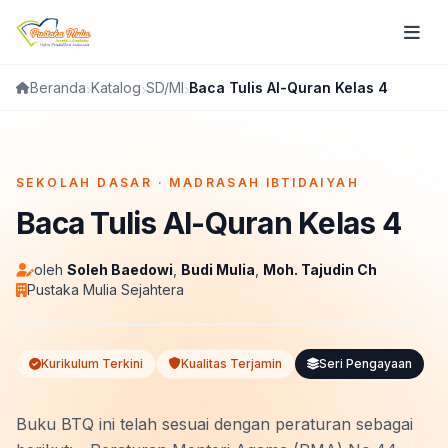
Katalog
SD/MI
Baca Tulis Al-Quran Kelas 4
Beranda
FLIPBOOK
SEKOLAH DASAR · MADRASAH IBTIDAIYAH
Baca Tulis Al-Quran Kelas 4
oleh
Soleh Baedowi
,
Budi Mulia
,
Moh. Tajudin Ch
Pustaka Mulia Sejahtera
Kurikulum Terkini
Kualitas Terjamin
Seri Pengayaan
Buku BTQ ini telah sesuai dengan peraturan sebagai