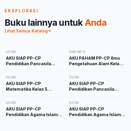
EKSPLORASI
Buku lainnya untuk
Anda
Lihat Semua Katalog
SD/MI
SMP/MTS
AKU SIAP PP-CP
AKU PAHAM PP-CP Ilmu
Pendidikan Pancasila
Pengetahuan Alam Kelas
Kelas 2 Kurikulum
9 Kurikulum Merdeka
Merdeka
SD/MI
SD/MI
AKU SIAP PP-CP
AKU SIAP PP-CP
Matematika Kelas 5
Pendidikan Pancasila
Kurikulum Merdeka
Kelas 5 Kurikulum
Merdeka
SD/MI
SD/MI
AKU SIAP PP-CP
AKU SIAP PP-CP
Pendidikan Agama Islam
Pendidikan Agama Islam
dan Budi Pekerti Kelas 1
dan Budi Pekerti Kelas 4
Kurikulum Merdeka
Kurikulum Merdeka