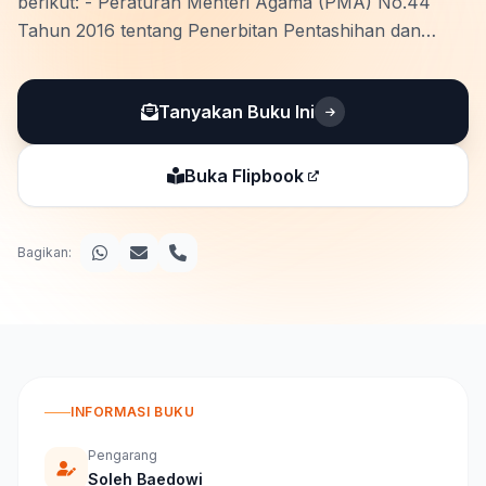
berikut: - Peraturan Menteri Agama (PMA) No.44
Tahun 2016 tentang Penerbitan Pentashihan dan
Peredaran Mushaf Al-Alquran - Sudah lulus
Pentashihan Mushaf Al-Quran (LPMQ) Kementrian
Tanyakan Buku Ini
Agama Republik Indonesia
Buka Flipbook
Bagikan:
INFORMASI BUKU
Pengarang
Soleh Baedowi